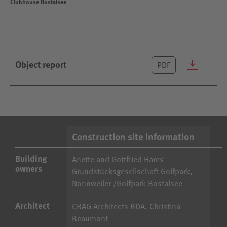
Clubhouse Bostalsee
Object report
PDF
Construction site information
Building
Anette and Gottfried Hares
owners
Grundstücksgesellschaft Golfpark,
Nonnweiler /Golfpark Bostalsee
Architect
CBAG Architects BDA, Christina
Beaumont