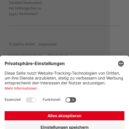
Standort Hermeskeil
Am Fohlengarten 10
54411 Hermeskeil
© alwitra GmbH
Impressum
Kunden-Datenschutz
Datenschutz
Allgemeine Einkaufsbedingungen
Allgemeine Lieferbedingungen