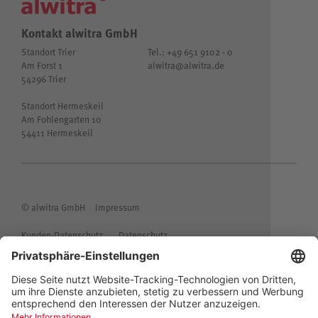
Kontakt alwitra GmbH
Standort Trier
Tel.: +49 651 9102 - 0
Am Forst 1
alwitra@alwitra.de
54296 Trier
Standort Hermeskeil
Am Fohlengarten 10
54411 Hermeskeil
© alwitra GmbH
Impressum
Kunden-Datenschutz
Datenschutz
Allgemeine Einkaufsbedingungen
Allgemeine Lieferbedingungen