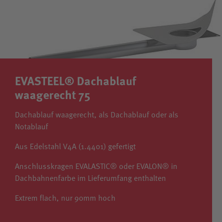
EVASTEEL® Dachablauf
waagerecht 75
Dachablauf waagerecht, als Dachablauf oder als
Notablauf
Aus Edelstahl V4A (1.4401) gefertigt
Anschlusskragen EVALASTIC® oder EVALON® in
Dachbahnenfarbe im Lieferumfang enthalten
Extrem flach, nur 90mm hoch