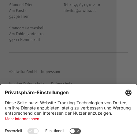
Standort Trier
Tel.: +49 651 9102 - 0
Am Forst 1
alwitra@alwitra.de
54296 Trier
Standort Hermeskeil
Am Fohlengarten 10
54411 Hermeskeil
© alwitra GmbH
Impressum
Kunden-Datenschutz
Datenschutz
Allgemeine Einkaufsbedingungen
Allgemeine Lieferbedingungen