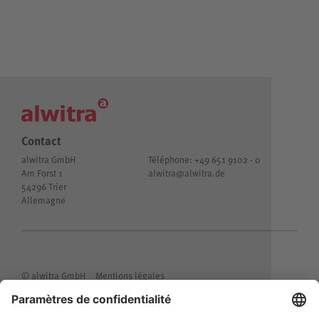
Contact
alwitra GmbH
Téléphone: +49 651 9102 - 0
Am Forst 1
alwitra@
alwitra.de
54296 Trier
Allemagne
© alwitra GmbH
Mentions légales
Confidentialité des informations clients