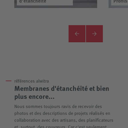
d'étanchéité
Profil
références alwitra
Membranes d'étanchéité et bien
plus encore...
Nous sommes toujours ravis de recevoir des
photos et des descriptions de projets réalisés en
collaboration avec des artisans, des planificateurs
et, surtout, des couvreurs. Car c'est seulement