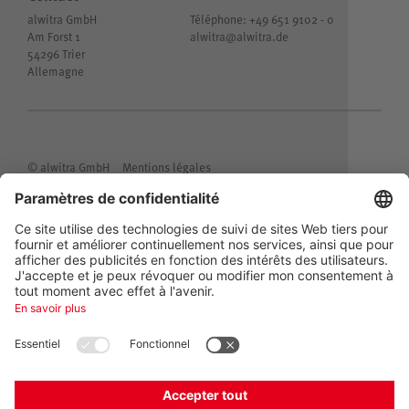
alwitra GmbH
Téléphone: +49 651 9102 - 0
Am Forst 1
alwitra@
alwitra.de
54296 Trier
Allemagne
© alwitra GmbH
Mentions légales
Confidentialité des informations clients
Protection des données
Conditions générales de livraison