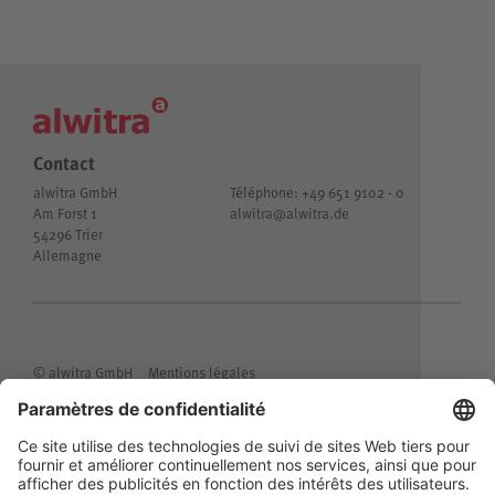
Contact
alwitra GmbH
Téléphone: +49 651 9102 - 0
Am Forst 1
alwitra@
alwitra.de
54296 Trier
Allemagne
© alwitra GmbH
Mentions légales
Confidentialité des informations clients
Protection des données